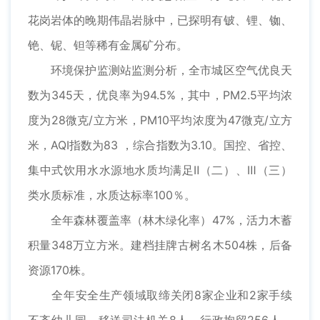
花岗岩体的晚期伟晶岩脉中，已探明有铍、锂、铷、
铯、铌、钽等稀有金属矿分布。
环境保护监测站监测分析，全市城区空气优良天
数为345天，优良率为94.5%，其中，PM2.5平均浓
度为28微克/立方米，PM10平均浓度为47微克/立方
米，AQI指数为83 ，综合指数为3.10。国控、省控、
集中式饮用水水源地水质均满足Ⅱ（二）、Ⅲ（三）
类水质标准，水质达标率100％。
全年森林覆盖率（林木绿化率）47%，活力木蓄
积量348万立方米。建档挂牌古树名木504株，后备
资源170株。
全年安全生产领域取缔关闭8家企业和2家手续
不齐幼儿园，移送司法机关8人，行政拘留256人。