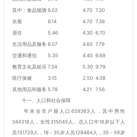
其中：食品烟酒
6.02
4.70
7.30
衣着
6.14
4.70
7.36
居住
5.46
4.30
6.70
生活用品及服务
6.07
4.60
7.79
交通和通信
5.35
4.40
6.69
教育文化及娱乐
7.34
5.30
9.79
医疗保健
3.15
2.50
4.08
其他用品和服务
5.78
4.21
7.56
十一、人口和社会保障
年末全市户籍人口659363人，其中男性
344318人，女性315045人。总人口中18岁以下人
员131729人，18－35岁人员126484人，35－59岁