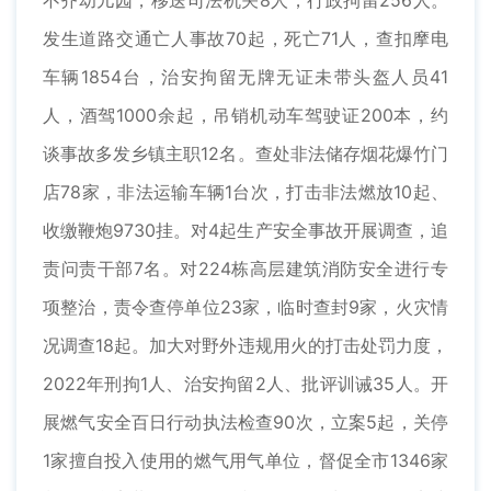
发生道路交通亡人事故70起，死亡71人，查扣摩电
车辆1854台，治安拘留无牌无证未带头盔人员41
人，酒驾1000余起，吊销机动车驾驶证200本，约
谈事故多发乡镇主职12名。查处非法储存烟花爆竹门
店78家，非法运输车辆1台次，打击非法燃放10起、
收缴鞭炮9730挂。对4起生产安全事故开展调查，追
责问责干部7名。对224栋高层建筑消防安全进行专
项整治，责令查停单位23家，临时查封9家，火灾情
况调查18起。加大对野外违规用火的打击处罚力度，
2022年刑拘1人、治安拘留2人、批评训诫35人。开
展燃气安全百日行动执法检查90次，立案5起，关停
1家擅自投入使用的燃气用气单位，督促全市1346家