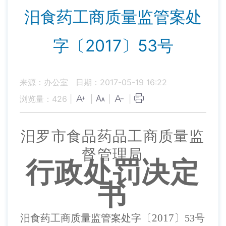
汨食药工商质量监管案处
字〔2017〕53号
来源：办公室
日期：2017-05-19 16:22
浏览量：
426
|
|
|
|
汨罗市
食品药品工商
质量监
督管理
局
行政处罚决定
书
〔
201
7
〕
汨食药工商质量监管案处字
53
号