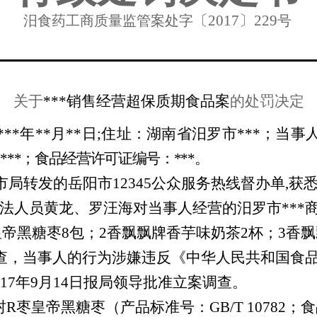
〔
201
7
〕
229
汨食药工商质量监管案处字
号
关于
***销售经营超保质期食品案
的处罚决定
***年**月**日;住址：湖南省汨罗市***；当
：
***；食品经营许可证编号：***。
接到市局转发的岳阳市12345公众服务热线督办单
法人员黄龙、罗汪海对当事人经营的汨罗市***
帝黑糖枣8包；2香飘飘牌香芋味奶茶2杯；3香飘
审查，当事人的行为涉嫌违反《中华人民共和国食
17年9月14日报局领导批准立案调查。
R枣皇帝黑糖枣（产品标准号：GB/T 10782；食品生