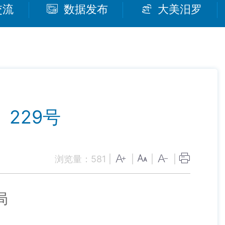
交流
数据发布
大美汨罗
229号
浏览量：
581
|
|
|
|
局