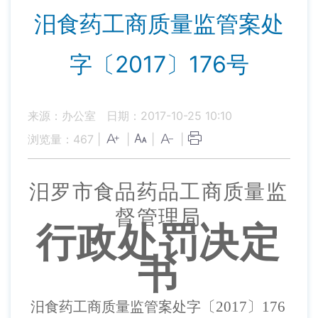
汨食药工商质量监管案处
字〔2017〕176号
来源：办公室
日期：2017-10-25 10:10
浏览量：
467
|
|
|
|
汨罗市
食品药品工商
质量监
督管理
局
行政处罚决定
书
〔
201
7
〕
176
汨食药工商质量监管案处字