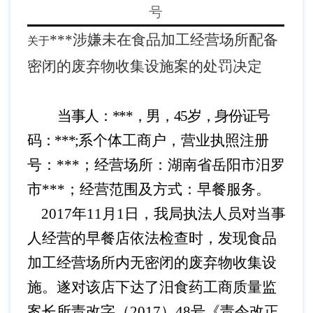
号
***
涉嫌未在食品加工经营场所配备
关于
密闭的废弃物收集设施
案的处罚决定
当事人：
***
，男，
45
岁，身份证号
码：
***
;
系个体工商户，营业执照注册
号：
***
；经营场所：湖南省岳阳市汨罗
市
***
；经营范围及方式：早餐服务。
2017
年
11
月
1
日，我局执法人员对
当事
人
经营的早餐店依法检查时，发现食品
加工经营场所内无密闭的废弃物收集设
施。遂对该店下达了汨食药工商质量监
案长所责改字（
2017
）
48
号
《
责令改正