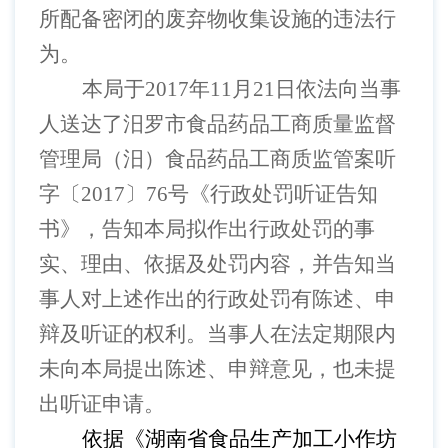
所配备密闭的废弃物收集设施
的违法行
为。
本局于
2017
年
11
月
21
日依法向当事
人送达了汨罗市食品药品工商质量监督
管理局（汨）食品药品工商质监管案听
字〔
2017
〕
76
号
《
行政处罚听证告知
书
》
，告知本局拟作出行政处罚的事
实、理由、依据及处罚内容，并告知当
事人对上述作出的行政处罚有陈述、申
辩及听证的权利。当事人在法定期限内
未向本局提出陈述、申辩意见，也未提
出听证申请。
依据《湖南省食品生产加工小作坊