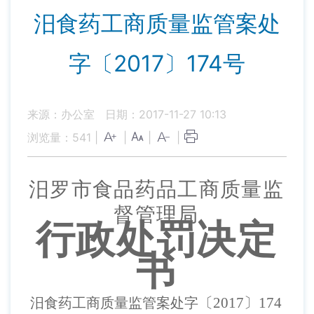
汨食药工商质量监管案处
字〔2017〕174号
来源：办公室
日期：2017-11-27 10:13
浏览量：
541
|
|
|
|
汨罗市食品药品工商
质量监
督管理
局
行政处罚决定
书
〔
2017
〕
174
汨食药工商质量监管案处字