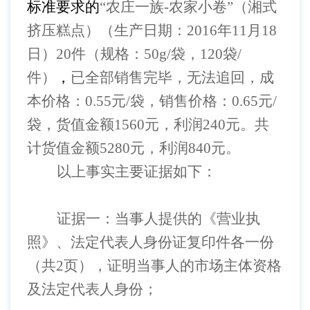
标准要求的
“农庄一族-农家小卷”（湘式
挤压糕点）（生产日期：2016年11月18
日）20件（规格：50g/袋，120袋/
件）
，
已全部销售完毕，无法追回，成
本价格：
0.55元/
袋
，销售价格：
0.65元/
袋
，货值金额
1560元，利润240元。共
计货值金额5280元，利润840元。
以上事实主要证据如下：
证据一：
当事人
提供的《营业执
照》、法定代表人身份证复印件各一份
（共
2页），证明
当事人
的市场主体资格
及法定代表人身份；