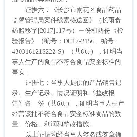
证据六：《长沙市雨花区食品药品
监督管理局案件线索移送函》（长雨食
药监移字
[2017]117号）一份和两份《检
验报告》（编号：DC17-2156、编号：
4303161216222-S）（共6页），证明当
事人生产的食品不符合食品安全标准的
事实；
证据七：
当事人
提供的产品销售记
录、生产记录、情况证明和《整改报
告》各一份（共
6页），证明
当事人
生产
经营该批不符合食品安全标准食品的数
量、价格、利润和整改措施。
以上证据均经当事人签名或签章确