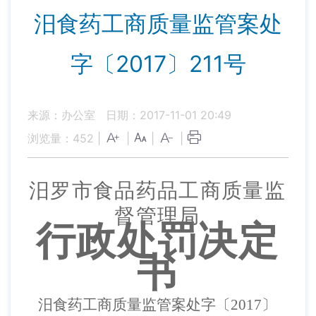
汨食药工商质量监管案处
字〔2017〕211号
来源：办公室
日期：2017-11-01 20:49
浏览量：
452
|
|
|
|
汨罗市食品药品工商
质量监
督管理
局
行政处罚决定
书
汨食药工商质量监管案处字〔
2017〕