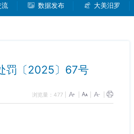
交流
数据发布
大美汨罗
罚〔2025〕67号
浏览量：
477
|
|
|
|