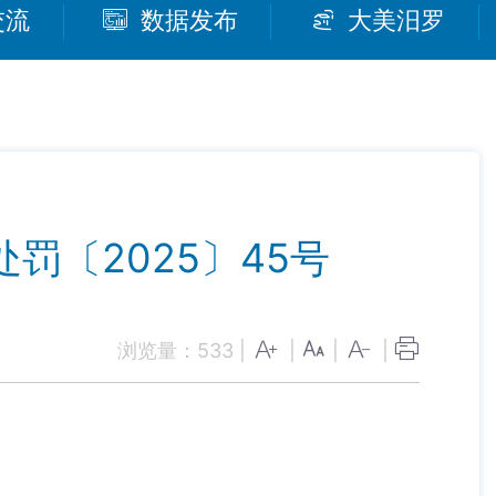
交流
数据发布
大美汨罗
罚〔2025〕45号
浏览量：
533
|
|
|
|