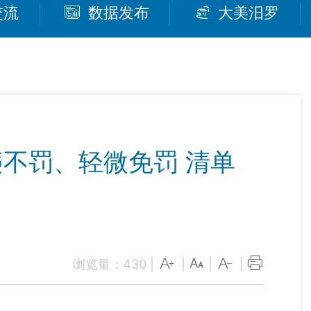
交流
数据发布
大美汨罗
不罚、轻微免罚 清单
浏览量：
430
|
|
|
|