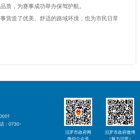
行品质，为赛事成功举办保驾护航。
事营造了优美、舒适的路域环境，也为市民日常
001
：0730-
汨罗市政府网
汨罗市政府微博
微信公众号
（魅力汨罗）