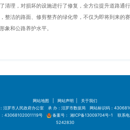
了清理，对损坏的设施进行了修复，全方位提升道路通
整洁的路面、修剪整齐的绿化带，不仅为即将到来的赛
形象和公路养护水平。
网站地图
|
网站声明
|
关于我们
：汨罗市人民政府办公室 承 办：汨罗市数据局 网站标识码：4306810
43068102001119号
备案号：
湘ICP备13009704号-1
联系电话
5242830