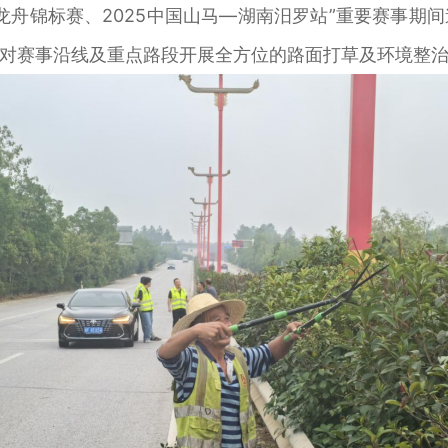
舟锦标赛、2025中国山马—湖南汨罗站”重要赛事期
对赛事沿线及重点路段开展全方位的路面打草及环境整