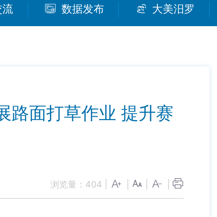
交流
数据发布
大美汨罗
展路面打草作业 提升赛
浏览量：
404
|
|
|
|