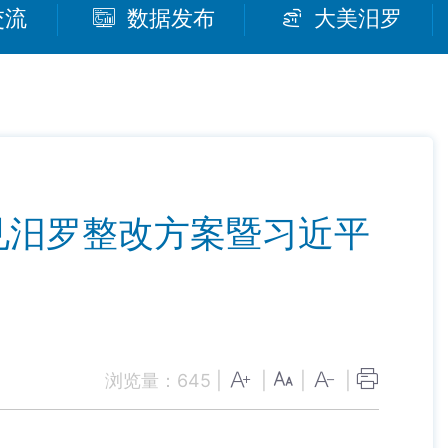
交流
数据发布
大美汨罗
见汨罗整改方案暨习近平
浏览量：
645
|
|
|
|