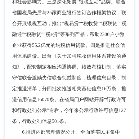
和社会影响力
。
三是深化拓展“银税互动”品牌。联合
省国税局先后与25家商业银行签订合作框架协议
，
联
合开展银税互动，推出“税易贷”“税收贷”“税联贷”“税
融通”“税融贷”“税e贷”等系列产品
，
帮助2300户小微
企业获得55.2亿元的纳税信用贷款。四是推进社会信
用体系建设
。
出台《关于加强税收信用体系建设的通
知》，配套制定相应沟通协调、绩效考核机制
，
落实
守信联合激励失信联合惩戒制度，梳理信息目录
，
制
定推送清单，分四批次推送相关基础信息16万条
，
推
送信用信息16070条。在省局门户网站开辟“行政许可
和行政处罚公示”专栏
，
今年来公示行政许可信息127
条，行政处罚信息501条
。
6.推进内部管理情况公开
。
全面落实民主集中