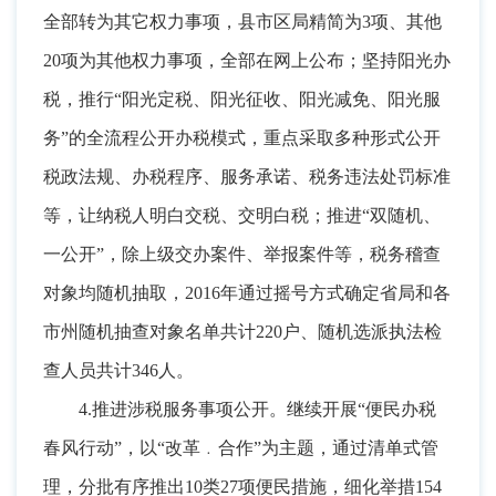
全部转为其它权力事项
，
县市区局精简为3项、其他
20项为其他权力事项，全部在网上公布
；
坚持阳光办
税，推行“阳光定税、阳光征收、阳光减免、阳光服
务”的全流程公开办税模式
，
重点采取多种形式公开
税政法规、办税程序、服务承诺、税务违法处罚标准
等，让纳税人明白交税、交明白税
；
推进“双随机、
一公开”，除上级交办案件、举报案件等
，
税务稽查
对象均随机抽取，2016年通过摇号方式确定省局和各
市州随机抽查对象名单共计220户、随机选派执法检
查人员共计346人
。
4.推进涉税服务事项公开
。
继续开展“便民办税
春风行动”，以“改革﹒合作”为主题
，
通过清单式管
理，分批有序推出10类27项便民措施
，
细化举措154