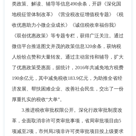
类政策、解读、辅导等信息490余条，开辟《深化国
地税征管体制改革》《营业税改征增值税专题》《税
收优惠助力小微企业成长》《诚信税收幸福你我》
《双创优惠政策》等专题专栏
，
获得广泛关注。通过
微信平台推送图文并茂的政策信息320余条
，
获纳税
人纷纷点赞和大量转发。通过主动宣传和辅导
，
扩大
了优惠政策受惠面，据统计
，
2016年共减免地方税费
190余亿元，其中减免税收183.9亿元
，
为助推全省经
济发展、帮扶困难企业、改善社会民生，交出了一份
厚重扎实的税收“大单”
。
3.推进税收审批权限公开
。
深化行政审批制度改
革，全面取消非许可类审批事项
，
省局审批项目由5
项减至2项，市州局2项非许可类审批项目按上级要求