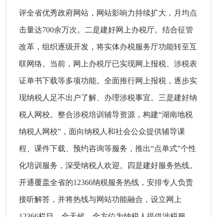
评全省优秀政府网站
，
网站影响力持续扩大，月均点
击量达700余万次
。
二是建好网上办税厅。结合征管
改革
，
组织逐级开发，将实体办税服务厅功能转至互
联网络
。
当前，网上办税厅已实现网上报税、涉税表
证单书下载等多项功能
。
全面推行网上报税，逐步实
现纳税人足不出户了解、办理涉税事宜
。
三是建好纳
税人网校。整合涉税培训辅导资源
，
构建“湖南地税
纳税人网校”，面向纳税人和社会公众提供辅导课
程、课件下载、预约咨询等服务
，
推出“点单式”个性
化培训服务，深受纳税人欢迎
。
四是建好服务热线。
开通覆盖全省的12366纳税服务热线
，
安排专人负责
接听解答，并将热线与网站功能融合
，
设立网上
12366栏目，全天候、全方位为纳税人提供涉税服