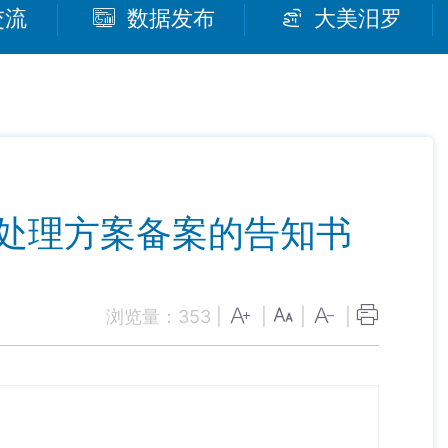
交流
数据发布
大美汨罗
处理方案备案的告知书
浏览量：
353
|
|
|
|