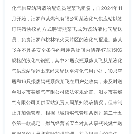
化气供应站聘请的配送员熊某飞租赁，自2024年11
月开始，汨罗市某燃气有限公司某液化气供应站以签
订聘请协议的方式聘请熊某飞成为该站液化气配送
员，负责汨罗市桃林镇火天片区的液化气配送。熊某
飞在不具备安全条件的租用杂物间内储存47瓶15KG
规格的液化气钢瓶，其中21瓶实瓶系熊某飞从某液化
气供应站转运出来尚未配送至液化气用户处，10只空
瓶和16只报废钢瓶系熊某飞在用户处收集，未及时送
至汨罗市某燃气有限公司依法依规处置。汨罗市某燃
气有限公司某供应站负责人周某知晓该情况，但未制
止并加强管理。根据《城镇燃气管理条例》第二十五
条第一款规定，燃气经营者应当对其从事瓶装燃气送
气服务的人员和车辆加强管理，并承担相应的责任。