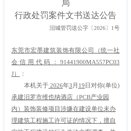
局
行政
处罚案件文书
送达公告
汨城管
罚送
公字
〔
2026
〕
1
号
东莞市宏墨建筑装饰有限公司
（统一社
会信用代码：
91441900MA557PC03
J）
：
本机关
于
2026
年
3
月
19
日对你
(单位)
承建汨罗市维也纳酒店（
PCB产业园
内
）装饰装修项目涉嫌在建设单位未办
理建筑工程施工许可证的情况下，擅自