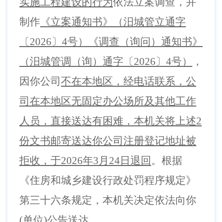
实施工程建设的行为
依法立案调查，并
制作
《立案通知书》（汨城管立通字
〔
2026
〕
4
号）《调查（询问）通知书》
（汨城管调（询）通字〔
2026
〕
4
号）
，
因你公司
不在本地区，经电话联系，公
司在本地区无固定办公场所及其他工作
人员，直接送达有困难，本机关将上述
2
份文书邮寄送达你
公司注册登记地址被
拒收，于
2026年3月24日
退回
。
根据
《住房和城乡建设行政处罚程序规定
》
第
三十六
条规定，本
机关
决定依法向你
(单位)公告送达
。