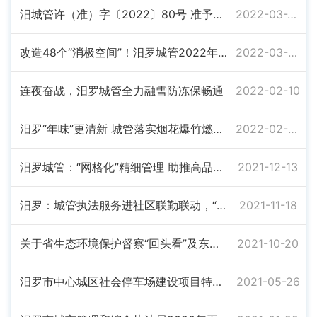
汨城管许（准）字〔2022〕80号 准予行政许可决定书
2022-03-24
改造48个“消极空间”！汨罗城管2022年第一个“大动作”来了
2022-03-02
连夜奋战，汨罗城管全力融雪防冻保畅通
2022-02-10
汨罗“年味”更清新 城管落实烟花爆竹燃放管理 劝导制止燃放80余起
2022-02-07
汨罗城管：“网格化”精细管理 助推高品质城市建设
2021-12-13
汨罗：城管执法服务进社区联勤联动，“单兵作战”转向“协同共进”
2021-11-18
关于省生态环境保护督察“回头看”及东洞庭湖生态环境保护专项督察、2021年湖南省生态环境警示片披露、省住建厅生态环境厅湘建成【2020】47号文件通报问题整改完成情况的公示
2021-10-20
汨罗市中心城区社会停车场建设项目特许经营权竞争性谈判成交公告
2021-05-26