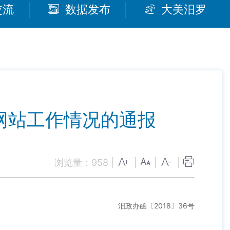
交流
数据发布
大美汨罗
网站工作情况的通报
浏览量：
958
|
|
|
|
汨政办函〔2018〕36号