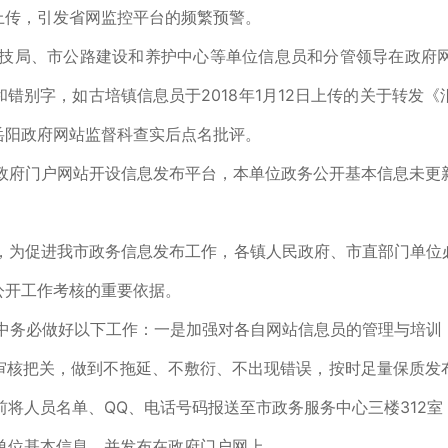
上传，引发省网监控平台的频繁预警。
技局、市公路建设和养护中心等单位信息员和分管领导在政府
错别字，如古培镇信息员于2018年1月12日上传的关于转发
岳阳政府网站监督科查实后点名批评。
政府门户网站开设信息发布平台，本单位政务公开基本信息未更
，为促进我市政务信息发布工作，各镇人民政府、市直部门单位必
公开工作考核的重要依据。
中务必做好以下工作：一是加强对各自网站信息员的管理与培训
审核把关，做到不拖延、不敷衍、不出现错误，按时足量保质发
前将人员名单、QQ、电话号码报送至市政务服务中心三楼312室
本单位基本信息，并发布在政府门户网上。