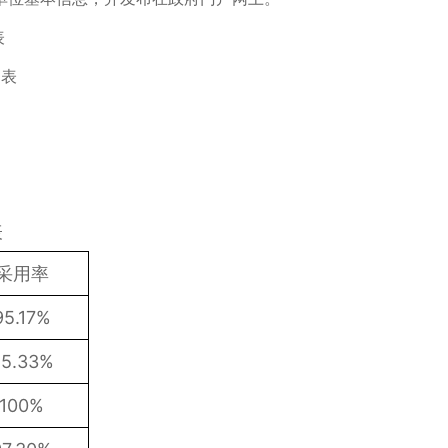
表
名表
表
采用率
95.17%
85.33%
100%