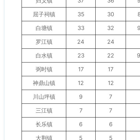
归义镇
37
36
屈子祠镇
35
30
白塘镇
33
32
罗江镇
24
24
白水镇
23
22
弼时镇
17
17
神鼎山镇
12
12
川山坪镇
9
7
三江镇
7
7
长乐镇
6
6
大荆镇
5
5