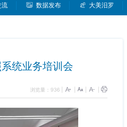
交流
数据发布
大美汨罗
照系统业务培训会
浏览量：
936
|
|
|
|