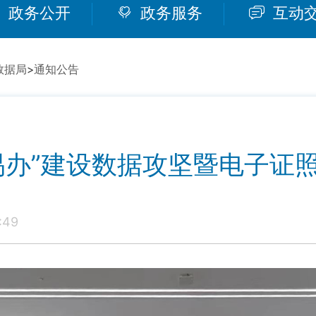
政务公开
政务服务
互动
数据局
>
通知公告
易办”建设数据攻坚暨电子证
:49