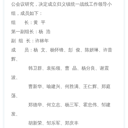
公会议研究，决定成立归义镇统一战线工作领导小
组，成员如下：
组 长：黄 平
第一副组长：杨 浩
副 组 长：许林年
成 员：杨 文、杨怀锋、彭 俊、陈妍琳、许昔
辉、
韩卫群、袁拓领、曹 晶、杨分良、谢震
波、
曹新华、喻建兴、何胜满、王仁辉、郑庭
荡、
郑德华、何立志、杨三军、霍忠伟、邹建
发、
胡新荣、邹乐军、郑庆丰