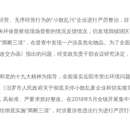
经营、无序经营行为的“小散乱污”企业进行严厉整治，
中央环保督察组现场督察的情况反馈情况，仍发现我镇辖
“两断三清”，在督查中发现一户涉及危化物品。为了全
改交办函》指出的问题，经党政负责干部会议研究决定
和党的十九大精神为指导，全面落实岳阳市突出环境问
《汨罗市人民政府关于彻底关停小散乱废企业和切实规
，高标准、严要求抓好整改。在2018年5月全镇开展集
坊彻底实施“两断三清”，对涉重涉危违法行为进行严厉