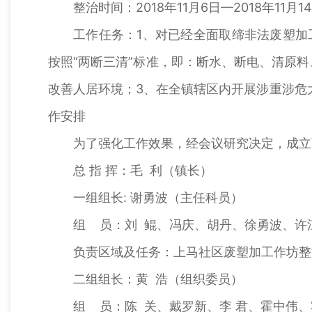
整治时间：2018年11月6日—2018年11月1
工作任务：1、对已经全面取缔非法废塑加
按照“两断三清”标准，即：断水、断电、清原
改善人居环境；3、在全镇辖区内开展
作安排
为了强化工作效果，经会议研究决定，成立
总 指 挥：毛 利（镇长）
一组组长: 谢勇波（主任科员）
组 员：刘 鲲、冯庆、胡丹、徐勇波、许
负责区域及任务：上马社区废塑加工作坊整
二组组长：黄 浩（组织委员）
组 员：陈 关、戴罗新、李 君、霍中伟