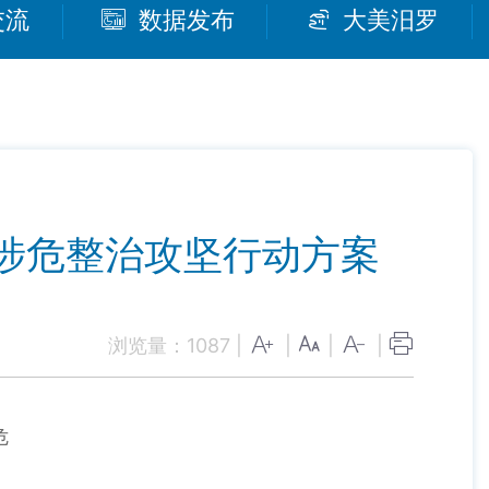
交流
数据发布
大美汨罗
重涉危整治攻坚行动方案
浏览量：
1087
|
|
|
|
危