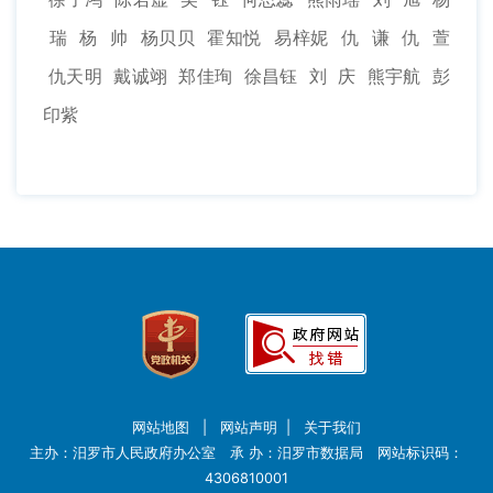
瑞 杨 帅 杨贝贝 霍知悦 易梓妮 仇 谦 仇 萱
仇天明 戴诚翊 郑佳珣 徐昌钰 刘 庆 熊宇航 彭
印紫
网站地图
|
网站声明
|
关于我们
主办：汨罗市人民政府办公室 承 办：汨罗市数据局 网站标识码：
4306810001