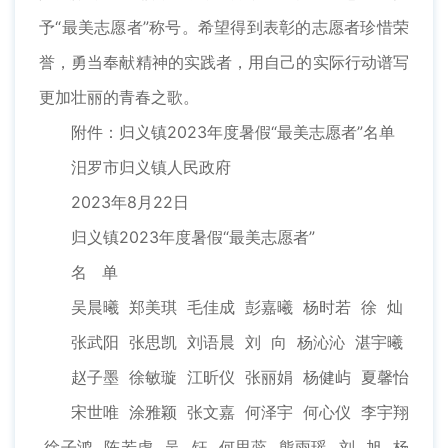
予“最美志愿者”称号。希望得到表彰的志愿者珍惜荣
誉，勇当奉献精神的实践者，用自己的实际行动谱写
更加壮丽的青春之歌。
附件：归义镇2023年度暑假“最美志愿者”名单
汨罗市归义镇人民政府
2023年8月22日
归义镇2023年度暑假“最美志愿者”
名 单
吴晨曦 郑美琪 毛佳成 彭嘉曦 杨时若 徐 灿
张武阳 张思凯 刘语晨 刘 向 杨沁沁 湛宇曦
赵子墨 徐敏璇 江昕仪 张丽娟 杨健屿 夏馨怡
宋世唯 涂雅颖 张文嘉 何泽宇 何心仪 李宇翔
徐子鸿 陈若虚 吴 钰 何思蕊 熊雨瑶 刘 旭 杨