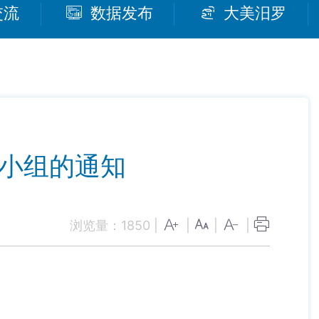
交流
数据发布
大美汨罗
导小组的通知
浏览量：
1850
|
|
|
|