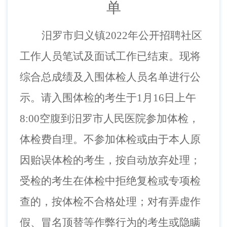
单
汨罗市归义镇
2022年公开招聘社区
工作人员
笔试及面试工作已结束。现将
综合总成绩及入围体检人员名单进行公
示。请入围体检的考生于
1
月
16
日上午
8:00空腹到
汨罗市人民医院
参加体检
，
体检费自理
。
不参加体检或由于本人原
因贻误体检的考生，按自动放弃处理；
受检的考生在体检中拒绝复检或专项检
查的，按体检不合格处理；对有弄虚作
假、冒名顶替等作弊行为的考生或隐瞒