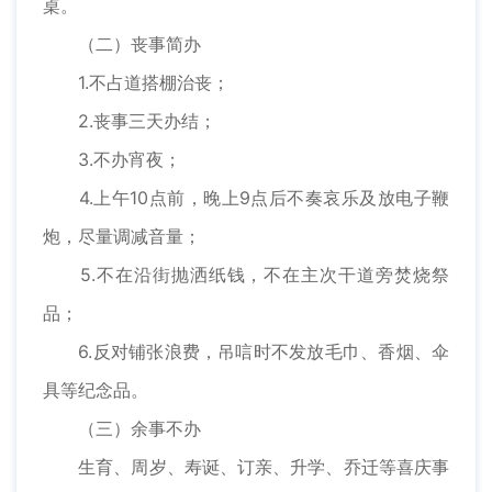
桌。
（二）丧事简办
1.不占道搭棚治丧；
2.丧事三天办结；
3.不办宵夜；
4.上午10点前，晚上9点后不奏哀乐及放电子鞭
炮，尽量调减音量；
5.不在沿街抛洒纸钱，不在主次干道旁焚烧祭
品；
6.反对铺张浪费，吊唁时不发放毛巾、香烟、伞
具等纪念品。
（三）余事不办
生育、周岁、寿诞、订亲、升学、乔迁等喜庆事