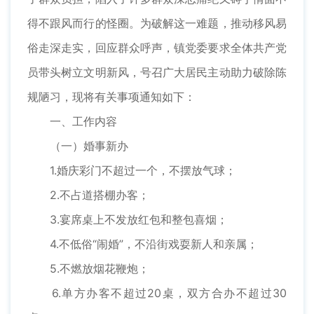
得不跟风而行的怪圈。为破解这一难题，推动移风易
俗走深走实，回应群众呼声，镇党委要求全体共产党
员带头树立文明新风，号召广大居民主动助力破除陈
规陋习，现将有关事项通知如下：
一、工作内容
（一）婚事新办
1.婚庆彩门不超过一个，不摆放气球；
2.不占道搭棚办客；
3.宴席桌上不发放红包和整包喜烟；
4.不低俗“闹婚”，不沿街戏耍新人和亲属；
5.不燃放烟花鞭炮；
6.单方办客不超过20桌，双方合办不超过30