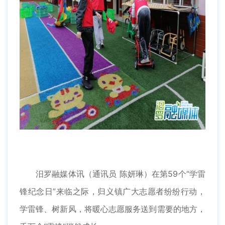
汨罗融媒体讯（通讯员 陈妍琳）在第59个“学雷
锋纪念日”来临之际，归义镇广大志愿者纷纷行动，
学雷锋、树新风，将暖心志愿服务送到需要的地方，