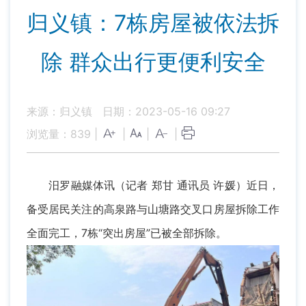
归义镇：7栋房屋被依法拆
除 群众出行更便利安全
来源：归义镇
日期：2023-05-16 09:27
浏览量：
839
|
|
|
|
汨罗融媒体讯（记者 郑甘 通讯员 许媛）近日，
备受居民关注的高泉路与山塘路交叉口房屋拆除工作
全面完工，7栋“突出房屋”已被全部拆除。