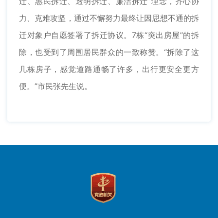
迁、惠民拆迁、透明拆迁、廉洁拆迁”理念，齐心协
力、克难攻坚，通过不懈努力最终让因思想不通的拆
迁对象户自愿签署了拆迁协议。7栋“突出房屋”的拆
除，也受到了周围居民群众的一致称赞。“拆除了这
几栋房子，感觉道路通畅了许多，出行更安全更方
便。”市民张先生说。