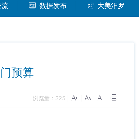
交流
数据发布
大美汨罗
部门预算
浏览量：
325
|
|
|
|