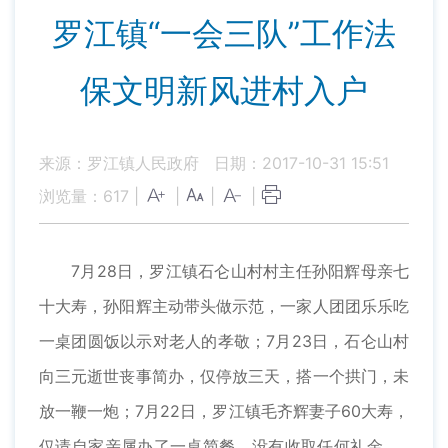
罗江镇“一会三队”工作法
保文明新风进村入户
来源：罗江镇人民政府
日期：2017-10-31 15:51
浏览量：
617
|
|
|
|
7月28日，罗江镇石仑山村村主任孙阳辉母亲七
十大寿，孙阳辉主动带头做示范，一家人团团乐乐吃
一桌团圆饭以示对老人的孝敬；7月23日，石仑山村
向三元逝世丧事简办，仅停放三天，搭一个拱门，未
放一鞭一炮；7月22日，罗江镇毛齐辉妻子60大寿，
仅请自家亲属办了一桌简餐，没有收取任何礼金……