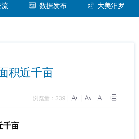
交流
数据发布
大美汨罗
面积近千亩
浏览量：
339
|
|
|
|
近千亩