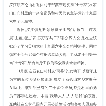
罗江镇石仑山村退休村干部蔡守规变身“土专家”,在家
门口向村里的十余名党员和村民代表宣讲党的十九届
六中全会精神。
近日,罗江镇党政领导班子围绕“话振兴、谋发
展”主题,通过“罗江夜话”与干部群众深入交流,在全镇
掀起了学习贯彻党的十九届六中全会精神热潮。同时
镇村干部号召每个村挑选屋场乡贤、退休老干部等争
当“土专家”,结合自身工作为群众宣讲全会精神。
11月底,在石仑山村村支“两委”的发动下,以蔡守规
为首的五位乡贤积极组织,成立了石仑山村乡村振兴
互助社。该组织已有的二十多位成员,都是村里的党
员干部和志愿者。本着“我助人人,人人助我”的宗旨,
互助社在全村范围内开展公益性活动和各项志愿服务