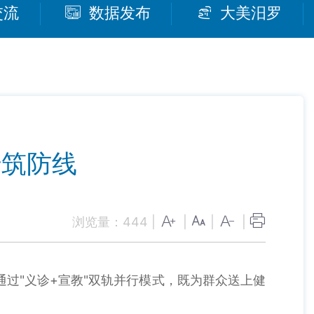
交流
数据发布
大美汨罗
传筑防线
浏览量：
444
|
|
|
|
过"义诊+宣教"双轨并行模式，既为群众送上健