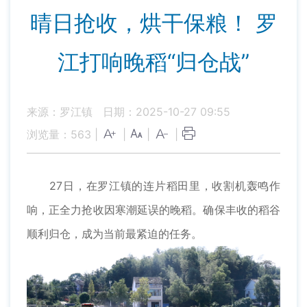
晴日抢收，烘干保粮！ 罗
江打响晚稻“归仓战”
来源：罗江镇
日期：2025-10-27 09:55
浏览量：
563
|
|
|
|
27日，在罗江镇的连片稻田里，收割机轰鸣作
响，正全力抢收因寒潮延误的晚稻。确保丰收的稻谷
顺利归仓，成为当前最紧迫的任务。