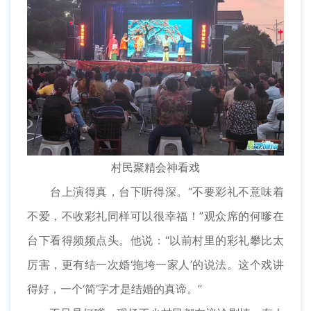
村民聚精会神看戏
台上演得真，台下听得深。“不要彩礼不意味着
不爱，不收彩礼同样可以很幸福！”观众席的何嗲在
台下看得频频点头。他说：“以前村里的彩礼攀比太
厉害，更有结一次婚‘拖垮一家人’的说法。这个戏讲
得好，一个‘简’字才是结婚的真谛。”