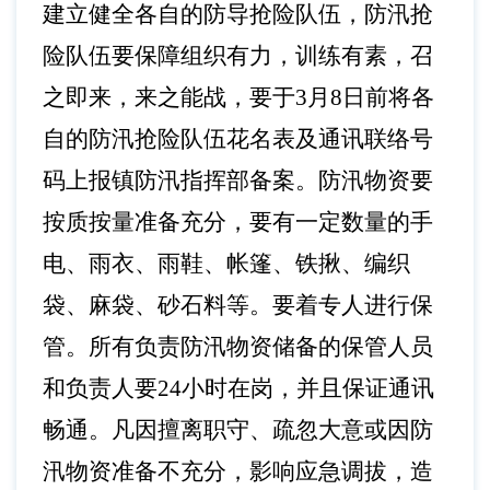
建立健全各自的防导抢险队伍，防汛抢
险队伍要保障组织有力，训练有素，召
之即来，来之能战，要于
3
月
8
日前将各
自的防汛抢险队伍花名表及通讯联络号
码上报镇
防汛指挥部
备案。防汛物资要
按质按量准备充分，要有一定数量的手
电、雨衣、雨鞋、帐篷、铁揪、编织
袋、麻袋、砂石料等。要着专人进行保
管。所有负责防汛物资储备的保管人员
和负责人要
24小时在岗，并且保证通讯
畅通。凡因擅离职守、疏忽大意或因防
汛物资准备不充分，影响应急调拔，造