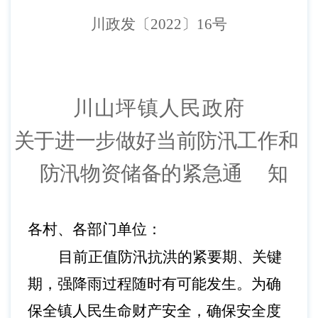
川
政发
〔
20
2
2
〕
1
6
号
川山坪镇
人民政府
关于进一步做好当前防汛工作和
防汛物资储备的紧急
通
知
各
村
、各
部门
单位：
目前正值防汛抗洪的紧要期、关键
期，强降雨过程随时有可能发生。为确
保全镇人民生命财产安全，确保安全度