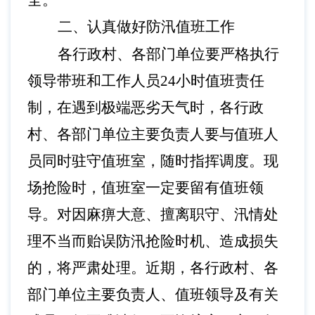
全。
二、认真做好防汛值班工作
各
行政村
、各
部门
单位要严格执行
领导带班和工作人员
24小时值班责任
制，在遇到极端恶劣天气时，各
行政
村
、各
部门
单位
主要负责人
要与值班人
员同时驻守值班室，随时指挥调度。现
场抢险时，值班室一定要留有值班领
导。对因麻痹大意、擅离职守、汛情处
理不当而贻误防汛抢险时机、造成损失
的，将严肃处理。近期，各
行政村
、各
部门
单位
主要负责人、
值班领导及有关