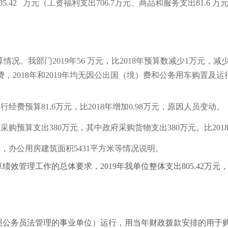
05.42
万元（工资福利支出
706.7
万元、商品和服务支出
81.6
万
算情况。我部门
2019
年
56
万元，比
2018
年预算数减少
1
万元，减
2018年和2019年均无
因公出国（境）
费和
公务用车购置及运
运行经费预算
81.6
万元，比
2018
年增加
0.98
万元，原因人员变动。
府采购预算支出
380
万元，其中政府采购货物支出
380
万元。比
201
米，办公用房建筑面积
5431
平方米等情况说明。
绩效管理工作的总体要求，2019年我单位整体支出805.42万
照公务员法管理的事业单位）运行，用当年财政拨款安排的用于