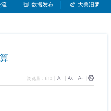
交流
数据发布
大美汨罗
预算
浏览量：
610
|
|
|
|