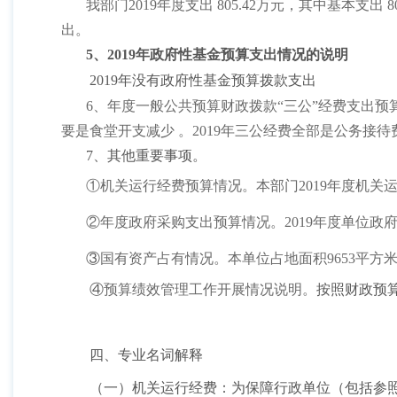
我部门
2019
年度支出
805.42
万元，其中基本支出
8
出。
5、2019年政府性基金预算支出情况的说明
2019年没有政府性基金预算拨款支出
6、
年度一般公共预算财政拨款“三公”经费支出预
要是食堂开支减少
。2019年三公经费全部是公务接待费，
7、其他重要事项。
①机关运行经费预算情况。本部门
2019
年度机关
②年度政府采购支出预算情况。
2019
年度单位政
③
国有资产占有情况。本单位占地面积
9653
平方
④
预算绩效管理工作开展情况说明。
按照财政预算
四、专业名词解释
（一）机关运行经费：为保障行政单位（包括参