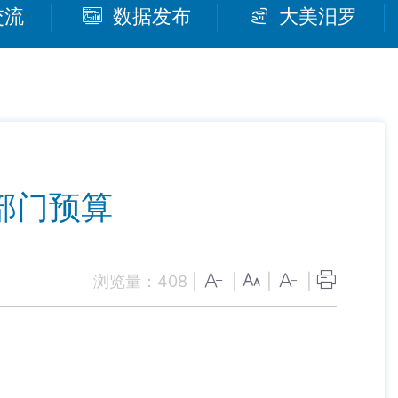
交流
数据发布
大美汨罗
部门预算
浏览量：
408
|
|
|
|