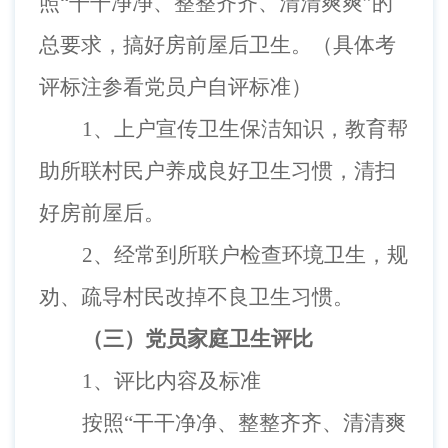
照“干干净净、整整齐齐、清清爽爽”的
总要求，搞好房前屋后卫生。（具体考
评标注参看党员户自评标准）
1、
上户
宣传卫生
保洁
知识，教育
帮
助所联
村民
户
养成良好卫生习惯
，清扫
好房前屋后
。
2、
经常
到所联户
检查环境卫生，规
劝、疏导村民改掉不良卫生习惯。
（三）党员家庭卫生评比
1、评比内容及标准
按照“干干净净、整整齐齐、清清爽