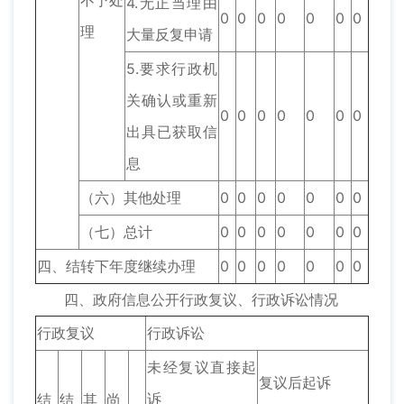
不予处
4.无正当理由
0
0
0
0
0
0
0
理
大量反复申请
5.要求行政机
关确认或重新
0
0
0
0
0
0
0
出具已获取信
息
（六）其他处理
0
0
0
0
0
0
0
（七）总计
0
0
0
0
0
0
0
四、结转下年度继续办理
0
0
0
0
0
0
0
四、政府信息公开行政复议、行政诉讼情况
行政复议
行政诉讼
未经复议直接起
复议后起诉
诉
结
结
其
尚