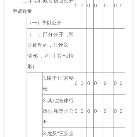
二、上年结转政府信息公开
0
0
0
0
0
0
0
申请数量
（一）予以公开
（二）部分公开（区
分处理的，只计这一
情形，不计其他情
形）
1.属于国家秘
0
0
0
0
0
0
0
密
2.其他法律行
政法规禁止公
0
0
0
0
0
0
0
开
3.危及“三安全