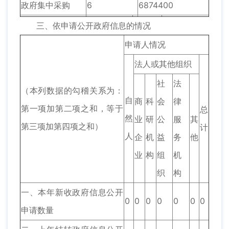
政府集中采购
6
6874400
三、依申请公开政府信息的情况
申请人情况
法人或其他组织
社
法
（本列数据的勾稽关系为：
自
商
科
会
律
第一项加第二项之和，等于
总
然
业
研
公
服
其
第三项加第四项之和）
计
人
企
机
益
务
他
业
构
组
机
织
构
一、本年新收政府信息公开
0
0
0
0
0
0
0
申请数量