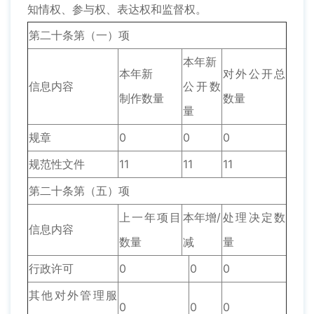
知情权、参与权、表达权和监督权。
第二十条第（一）项
本年新
本年新
对外公开总
信息内容
公开数
制作数量
数量
量
规章
0
0
0
规范性文件
11
11
11
第二十条第（五）项
上一年项目
本年增/
处理决定数
信息内容
数量
减
量
行政许可
0
0
0
其他对外管理服
0
0
0