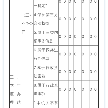
0
0
0
0
0
0
0
一稳定”
4.保护第三方
（三）
0
0
0
0
0
0
0
合法权益
不予公
开
5.属于三类内
0
0
0
0
0
0
0
部事务信息
6.属于四类过
0
0
0
0
0
0
0
程性信息
7.属于行政执
0
0
0
0
0
0
0
法案卷
三、
8.属于行政查
本年
0
0
0
0
0
0
0
询事项
度办
理结
1.本机关不掌