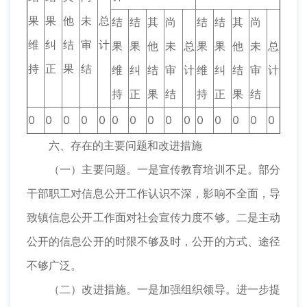
果
果
他
未
总
结
结
其
尚
结
结
其
尚
维
纠
结
审
计
果
果
他
未
总
果
果
他
未
总
持
正
果
结
维
纠
结
审
计
维
纠
结
审
计
持
正
果
结
持
正
果
结
0
0
0
0
0
0
0
0
0
0
0
0
0
0
0
六、存在的主要问题和改进措施
（一）主要问题。一是宣传教育培训不足。部分
干部职工对信息公开工作认识不深，影响不全面，导
致镇信息公开工作面对社会宣传力度不够。二是主动
公开的信息公开的时限不够及时，公开的方式、途径
不够广泛。
（二）改进措施。一是加强组织领导。进一步提