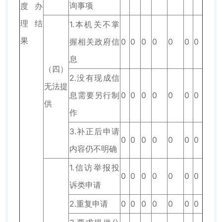
询事项
度办
理结
1.本机关不掌
果
握相关政府信
0
0
0
0
0
0
0
息
（四）
2.没有现成信
无法提
息需要另行制
0
0
0
0
0
0
0
供
作
3.补正后申请
0
0
0
0
0
0
0
内容仍不明确
1.信访举报投
0
0
0
0
0
0
0
诉类申请
2.重复申请
0
0
0
0
0
0
0