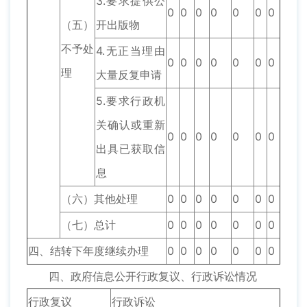
3.要求提供公
0
0
0
0
0
0
0
（五）
开出版物
不予处
4.无正当理由
0
0
0
0
0
0
0
理
大量反复申请
5.要求行政机
关确认或重新
0
0
0
0
0
0
0
出具已获取信
息
（六）其他处理
0
0
0
0
0
0
0
（七）总计
0
0
0
0
0
0
0
四、结转下年度继续办理
0
0
0
0
0
0
0
四、政府信息公开行政复议、行政诉讼情况
行政复议
行政诉讼