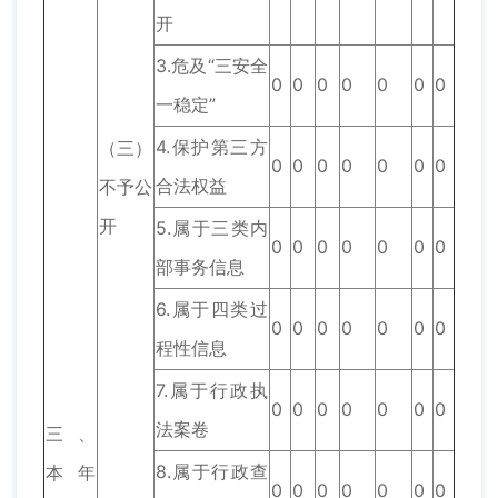
开
3.危及“三安全
0
0
0
0
0
0
0
一稳定”
4.保护第三方
（三）
0
0
0
0
0
0
0
合法权益
不予公
开
5.属于三类内
0
0
0
0
0
0
0
部事务信息
6.属于四类过
0
0
0
0
0
0
0
程性信息
7.属于行政执
0
0
0
0
0
0
0
法案卷
三、
8.属于行政查
本年
0
0
0
0
0
0
0