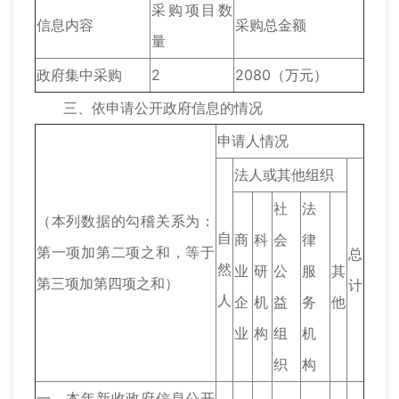
采购项目数
信息内容
采购总金额
量
政府集中采购
2
2080（万元）
三、依申请公开政府信息的情况
申请人情况
法人或其他组织
社
法
（本列数据的勾稽关系为：
自
商
科
会
律
第一项加第二项之和，等于
总
然
业
研
公
服
其
第三项加第四项之和）
计
人
企
机
益
务
他
业
构
组
机
织
构
一、本年新收政府信息公开