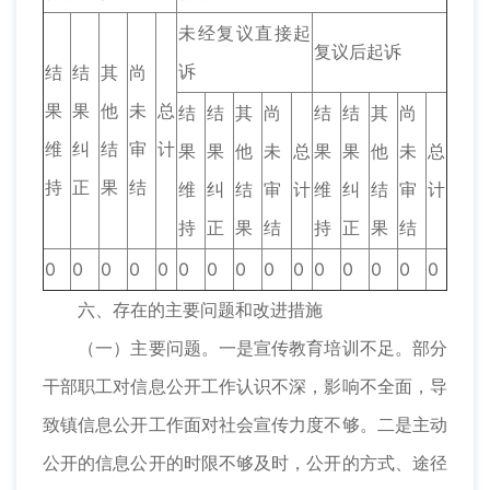
未经复议直接起
复议后起诉
诉
结
结
其
尚
果
果
他
未
总
结
结
其
尚
结
结
其
尚
维
纠
结
审
计
果
果
他
未
总
果
果
他
未
总
持
正
果
结
维
纠
结
审
计
维
纠
结
审
计
持
正
果
结
持
正
果
结
0
0
0
0
0
0
0
0
0
0
0
0
0
0
0
六、存在的主要问题和改进措施
（一）主要问题。一是宣传教育培训不足。部分
干部职工对信息公开工作认识不深，影响不全面，导
致镇信息公开工作面对社会宣传力度不够。二是主动
公开的信息公开的时限不够及时，公开的方式、途径