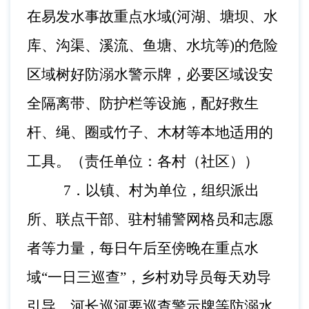
在易发水事故重点水域
(河湖、塘坝、水
库、沟渠、
溪流、鱼塘、水坑等
)的危险
区域树好防溺水警示牌，必要区
域设安
全隔离带、防护栏等设施，配好救生
杆、绳、圈或竹子、木材等本地适用的
工具。（责任单位：各村（社区））
7
．
以镇、村为单位，组织派出
所、联点干部、驻村辅警
网格员和志愿
者等力量，每日午后至傍晚在重点水
域
“一日三巡查”，乡村劝导员每天劝导
引导。河长巡河要巡查警示牌等防溺水