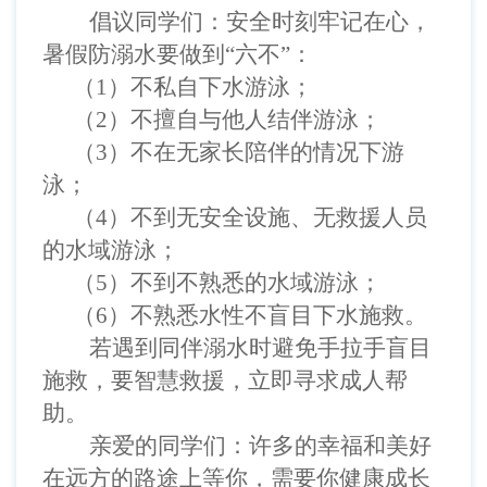
倡议同学们：安全时刻牢记在心，
暑假防溺水要做到
“六不”：
（
1
）
不私自下水游泳
；
（
2
）
不擅自与他人结伴游泳
；
（
3
）
不在无家长陪伴的情况下游
泳
；
（
4
）
不到无安全设施、无救援人员
的水域游泳
；
（
5
）
不到不熟悉的水域游泳
；
（
6
）
不熟悉水性不盲目下水施救。
若遇到同伴溺水时避免手拉手盲目
施救，要智慧救援，立即寻求成人帮
助。
亲爱的同学们：许多的幸福和美好
在远方的路途上等你，需要你健康成长