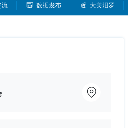
交流
数据发布
大美汨罗
湾