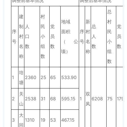
调整前基本情况
调整后基本情况
总
建
村
地域
新
村
制
人
民
党
总
党
序
面积
序
村
民
村
口
小
员
人
员
号
（公
号
名
小
名
数
组
数
数
数
顷）
称
组
称
数
数
培
1
2360
25
65
533.90
塘
关
双
2
2538
31
68
595.15
1
6208
75
179
山
凤
大
3
1310
19
53
467.15
同