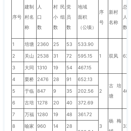
建制
人
村民
党
地域
总
序
新村
序号
村名
口
小组
员
面积
人
号
名称
称
数
数
数
（公顷）
数
1
培塘
2360
25
53
533.90
2
关山
2538
31
72
595.15
1
双凤
62
3
大同
1310
19
54
467.15
4
栗桥
2476
28
91
652.13
古培
5
于临
847
9
35
202.56
2
460
塘
6
古培
1278
20
40
372.69
7
万福
1280
19
48
361.72
杨梅
8
喻家
960
14
28
3
33