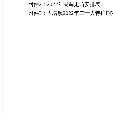
附件
2
：
2022
年民调走访安排表
附件
3
：古培镇
2022
年二十大特护期