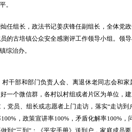
平。
刘灿任组长，政法书记姜庆锋任副组长，全体党政
成员的古培镇公众安全感测评工作领导小组。领导
镇综治办。
、村干部和部门负责人会、离退休老同志会和家
建好一个微信群，各村以村组或者片区为单位，建
，党员、组长或志愿者上门走访，落实“走访到户
率
100%
，政策宣讲率
100%
，矛盾化解率
100%
，
做到“三到”：《平安手册》送到户，家庭成员