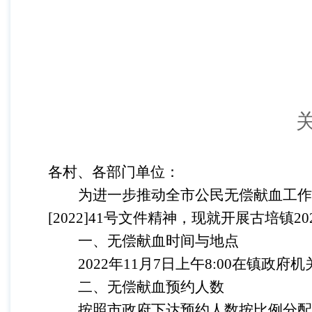
各村、各部门单位：
为进一步推动全市公民无偿献血工作
[2022]41
号文件精神，现就开展古培镇
20
一、无偿献血时间与地点
2022
年
11
月
7
日上午
8:00
在镇政府机
二、无偿献血预约人数
按照市政府下达预约人数按比例分配