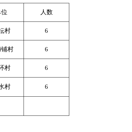
单位
人数
坛村
6
梅铺村
6
环村
6
水村
6