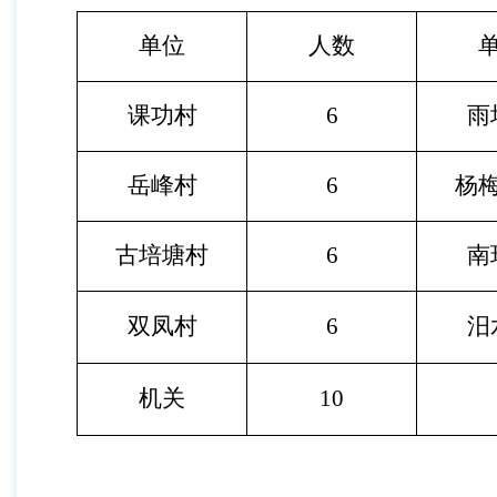
单位
人数
课功村
6
雨
岳峰村
6
杨
古培塘村
6
南
双凤村
6
汨
机关
10