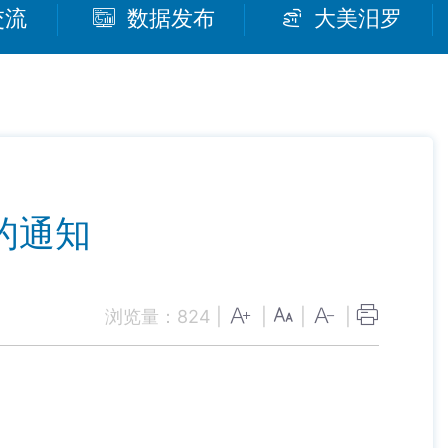
交流
数据发布
大美汨罗
的通知
浏览量：
824
|
|
|
|