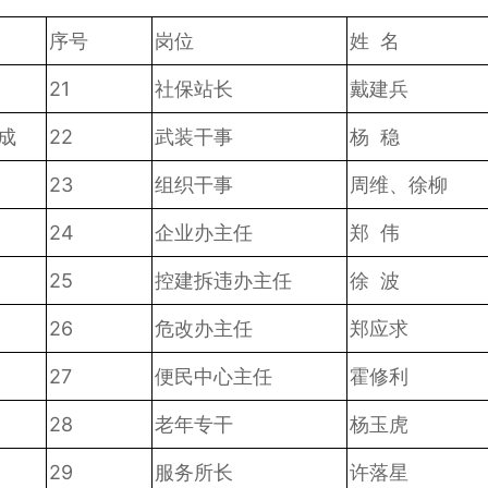
序号
岗位
姓 名
21
社保站长
戴建兵
成
22
武装干事
杨 稳
23
组织干事
周维、徐柳
24
企业办主任
郑 伟
25
控建拆违办主任
徐 波
26
危改办主任
郑应求
27
便民中心主任
霍修利
28
老年专干
杨玉虎
29
服务所长
许落星