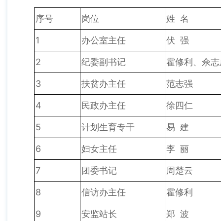
序号
岗位
姓 名
1
办公室主任
伏 强
2
纪委副书记
霍修利、佘志
3
扶贫办主任
范志强
4
民政办主任
徐四仁
5
计划生育专干
易 建
6
妇女主任
李 丽
7
团委书记
周楚云
8
信访办主任
霍修利
9
安监站长
郑 波