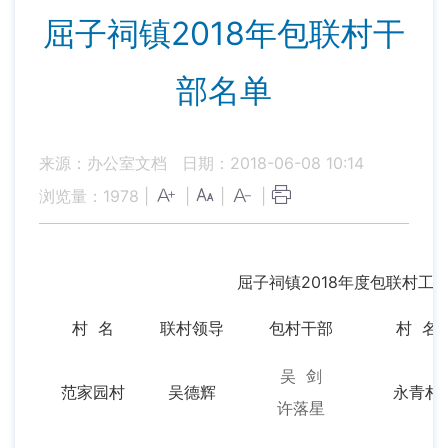
屈子祠镇2018年包联村干
部名单
来源：办公室文档
日期：2018-06-08 10:14
浏览量：
1978
|
|
|
|
屈子祠镇2018年度包联村工
村 名
联村领导
包村干部
村 名
吴 剑
范家园村
吴德辉
永青村
许落星