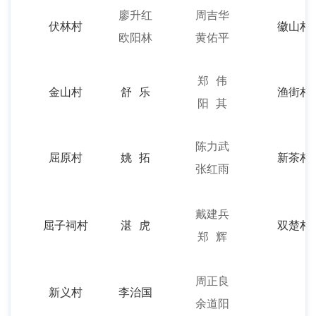
廖升红
周吉华
伏林村
徽山村
欧阳林
黄佑平
郑 伟
金山村
舒 乐
渔街村
阳 其
陈力武
屈原村
姚 拓
新茶村
张红雨
戴建兵
屈子祠村
湛 虎
双楚村
郑 辉
周正良
新义村
李治国
余道阳