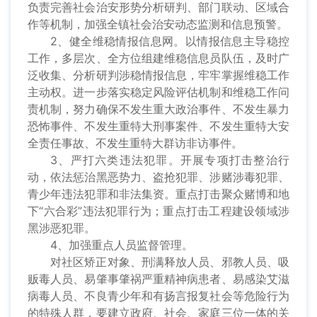
负责完善社会治安形势分析研判、部门联动、区域合
作等机制，加强全镇社会治安动态监测和信息预警。
2、健全维稳情报信息网。以情报信息主导稳控
工作，多层次、全方位组建维稳信息员队伍，及时广
泛收集、分析研判涉稳情报信息，牢牢掌握维稳工作
主动权。进一步落实稳定风险评估机制和维稳工作问
责机制，努力确保不发生重大政治事件、不发生暴力
恐怖事件、不发生重特大刑事案件、不发生重特大安
全责任事故、不发生重特大群访非访事件。
3、严打六类违法犯罪。开展专项打击整治行
动，依法惩治黑恶势力、盗抢犯罪、涉赌涉毒犯罪、
青少年违法犯罪和非法集资。重点打击聚众赌博和地
下“六合彩”违法犯罪行为；重点打击工程建设领域涉
黑涉恶犯罪。
4、加强重点人员监督管理。
对社区矫正对象、刑满释放人员、邪教人员、吸
贩毒人员、易肇事肇祸严重精神病患者、易感染艾滋
病毒人员、不良青少年和有扬言报复社会等危险行为
的特殊人群，要建立政府、社会、家庭三位一体的关