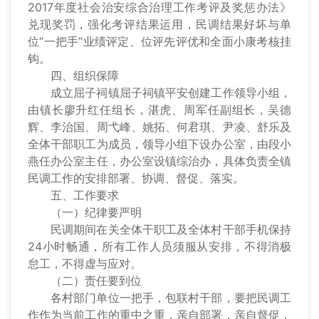
2017年度社会治安综合治理工作考评及奖惩办法》
兑现奖罚，强化考评结果运用，民调结果好坏与单
位“一把手”业绩评定、位评先评优和全面小康考核挂
钩。
四、组织保障
成立屈子祠镇屈子祠镇平安创建工作领导小组，
由镇长廖升红任组长，湛虎、周军任副组长，吴德
辉、李治国、周弋峰、姚拓、何君琪、尹凌、舒乐及
全体干部职工为成员，领导小组下设办公室，由段小
燕任办公室主任，办公室设镇综治办，具体负责全镇
民调工作的安排部署、协调、督促、落实。
五、工作要求
（一）纪律要严明
民调期间在关全体干职工及全体村干部手机保持
24小时畅通，所有工作人员须服从安排，不得消极
怠工，不得虚与应对。
（二）责任要到位
各村部门单位一把手，包联村干部，要把民调工
作作为当前工作的重中之重，亲自部署，亲自督促，