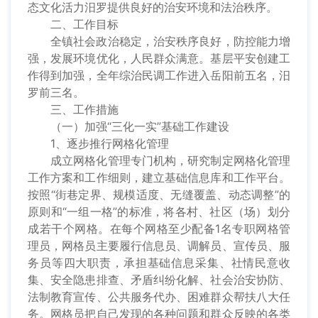
态文化活力汨罗提供良好的治安环境和法治秩序。
二、工作目标
全镇社会政治稳定，治安秩序良好，防控能力增
强，发展环境优化，人民群众满意。基层平安创建工
作得到加强，全年综治民调工作进入岳阳前五名，汨
罗前三名。
三、工作措施
（一）加强“三化一实”基础工作建设
1、逐步推行网格化管理
成立网格化管理专门机构，研究制定网格化管理
工作方案和工作细则，建立基础信息库和工作平台。
按照“街巷定界、规模适度、无缝覆盖、动态调整”的
原则和“一组一格”的标准，将各村、社区（场）划分
成若干个网格。在每个网格至少配备1名专职网格管
理员，网格员主要履行信息员、调解员、宣传员、服
务员等四大职责，承担基础信息采集、社情民意收
集、安全隐患排查、矛盾纠纷化解、社会治安协防、
法制教育宣传、公共服务代办、困难群众帮扶八大任
务。网格员把自己发现的各种问题和群众反映的各类