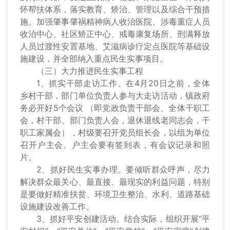
怀帮扶体系，落实教育、矫治、管理以及综合干预措
施。加强肇事肇祸精神病人收治医院、涉毒重症人员
收治中心、社区矫正中心、戒毒康复场所、刑满释放
人员过渡性安置基地、艾滋病诊疗定点医院等基础设
施建设，并全部纳入重点民生实事项目。
（三）大力推进民生实事工程
1、抓实干部走访工作。在4月20日之前，全体
乡村干部，部门单位负责人参与大走访活动，镇政府
务必开好5个会议 （即党政负责干部会、全体干职工
会，村干部、部门负责人会，退休退线老同志会，干
职工家属会），村级要召开党员组长会，以组为单位
召开户主会。户主会要有签到表，有会议记录和照
片。
2、抓好民生实事办理。要倾听群众呼声，尽力
解决群众最关心、最直接、最现实的利益问题，特别
是要做好精准扶贫、环境卫生整治、水利、道路基础
设施建设改善工作。
3、抓好平安创建活动。结合实际，组织开展“平