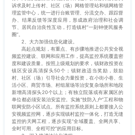
诉求及时上传村、社区（场）网格管理站和镇网格管
理监管中心，统一进行台账管理、分流交办、跟踪督
办、结果反馈等深度应用，形成政府治理和社会调
节、居民自治良性互动，打造镇村“一刻钟便民服务
圈”。
2、大力加强信息化建设。
高起点规划，有重点、有步骤地推进公共安全视
频监控建设、联网和应用工作，提高监控系统覆盖密
度和建设质量。按照上级规划的要求，镇财政投资在
镇区安设高清探头50个；镇财政适当奖励，鼓励
村、社区（场）引导社会力量投资，在小街小巷、生
活小区、商贸市场、村组屋场等治安复杂场所和地段
新增高清探头20个以上；有独立院落或有家属区的
单位都必须安装治安监控。实施“技防入户”工程和物
联网安防小区试点。所有监控系统原则上都要接入公
安视频监控网，逐步实现镇村监控一体化，打造无缝
监控的天网工程，逐步实现“全域覆盖、全网共享、
全时可用、全程可控”的应用目标。