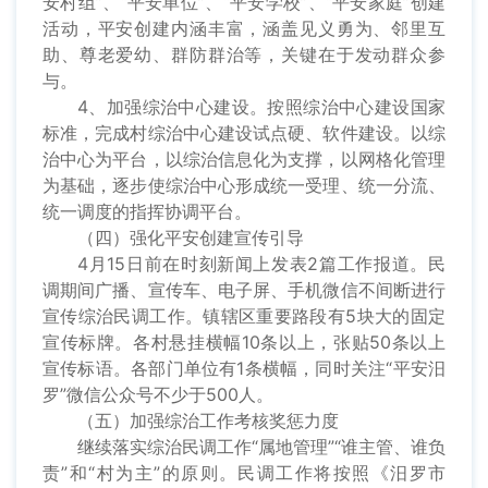
安村组”、“平安单位”、“平安学校”、“平安家庭”创建
活动，平安创建内涵丰富，涵盖见义勇为、邻里互
助、尊老爱幼、群防群治等，关键在于发动群众参
与。
4、加强综治中心建设。按照综治中心建设国家
标准，完成村综治中心建设试点硬、软件建设。以综
治中心为平台，以综治信息化为支撑，以网格化管理
为基础，逐步使综治中心形成统一受理、统一分流、
统一调度的指挥协调平台。
（四）强化平安创建宣传引导
4月15日前在时刻新闻上发表2篇工作报道。民
调期间广播、宣传车、电子屏、手机微信不间断进行
宣传综治民调工作。镇辖区重要路段有5块大的固定
宣传标牌。各村悬挂横幅10条以上，张贴50条以上
宣传标语。各部门单位有1条横幅，同时关注“平安汨
罗”微信公众号不少于500人。
（五）加强综治工作考核奖惩力度
继续落实综治民调工作“属地管理”“谁主管、谁负
责”和“村为主”的原则。民调工作将按照《汨罗市