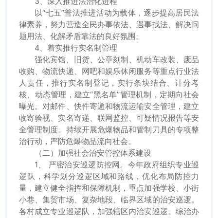
3、深入推进法治化进程
以“七五”普法推进活动为载体，逐步提高居民法
律素养，努力营造全民办事依法、遇事找法、解决问
题用法、化解矛盾靠法的良好氛围。
4、着实推行实名制管理
强化宾馆、旧货、公章刻制、机动车改装、废品
收购、物流快递、网吧和娱乐休闲服务等重点行业法
人责任，推行实名制登记，实行条块结合、计分考
核、动态管理，建立“黑名单”管理机制，定期向社会
曝光。对邮件、快件寄递和物流运输安全管理，建立
收寄验视、实名寄递、联网监控、可疑情况报告等安
全管理制度。持续开展危爆物品和管制刀具的专项整
治行动，严防危爆物品流向社会。
（二）加强社会治安管控体系建设
1、 严密治安巡逻防控网。今年政府组织专业巡
逻队，科学划分巡逻区域和路线，优化布局防控力
量，建立健全指挥和保障机制，重点加强学校、小街
小巷、集贸市场、复杂地段、临界区域的治安巡逻。
各村成立专业巡逻队，加强辖区内治安巡逻。综治办