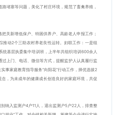
道路堵塞等问题，美化了村庄环境，规范了畜禽养殖，
格把关新增低保户、特困供养户、高龄老人申报工作；
跟踪推动2个三助农村养老良性运转。妇联工作：一是组
统基层执委集中培训班，上半年共组织培训600余人
通过上门、电话、微信等方式，提醒监护人认真履行监
生实事家庭教育指导服务“向阳花”行动工作，择优选拔2
观念，为未成年的健康成长创造良好的家庭环境，共促
纳入监测户4户11人，退出监测户5户22人，排查整
门口就业”工作，对全镇相关新增、筹建等企业进行实地