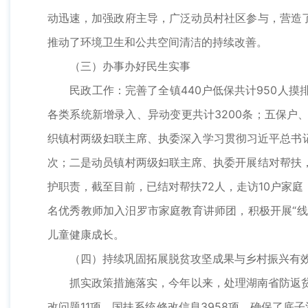
动迅速，加强政府主导，广泛动员村社区参与，营造
推动了环境卫生和公共空间清洁的持续改善。
（三）办事办好民生实事
民政工作：完善了全镇440户低保共计950人摸
各类系统新增录入、异动变更共计3200条；五保户
织镇村两级妇联主席、执委深入学习贯彻习近平总书
次；二是动员镇村两级妇联主席、执委开展结对帮扶
护职责，截至目前，已结对帮扶72人，走访10户家庭
名优秀教师加入汨罗市家庭教育讲师团，积极开展“
儿童健康成长。
（四）持续巩固拓展脱贫攻坚成果与乡村振兴有
抓实政策措施落实，今年以来，处理湖南省防返贫平台
改问题11项，国扶系统修改信息3958项，确保了