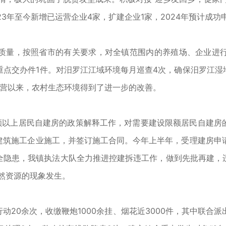
3年至今新增已运营企业4家，扩建企业1家，2024年预计成功
量，按照省市的有关要求，对全镇范围内的养殖场、企业进行
重点交办件1件。对汨罗江江域环境每月巡查4次，确保汨罗江
运营以来，农村生态环境得到了进一步的改善。
以上居民自建房的政策解释工作，对需要建设限额居民自建房
筑施工企业施工，并签订施工合同。今年上半年，受理建房申请
全隐患，我镇执法大队全力推进控建拆违工作，做到先批再建，
自然资源的现象发生。
0余次，收缴鞭炮1000余挂、烟花近3000件，其中联合派出