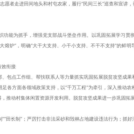
生志愿者走进田间地头和村屯农家，履行“民间三长”巡查和宣讲
功能为抓手，增强党支部战斗堡垒作用。以巩固拓展学习贯彻
大熔炉”，明确“大干大支持、小干小支持、不干不支持”的鲜
有效衔接
、包点工作组、帮扶联系人等力量抓实巩固拓展脱贫攻坚成果和
用足各方面各领域政策支持，以“千万工程”为牵引，深入推动农
碍，推动村集体闲置资源开发利用。脱贫攻坚成果进一步巩固拓
”“田长制”；严厉打击非法采砂和毁林占地建设违法行为；抓