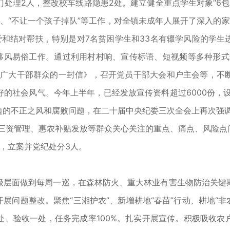
处理2人，整改校车线路隐患2处。建立健全重点学生对象“6包
”、“不让一个孩子掉队”等工作，对全镇未成年人展开了深入的
爱和结对帮扶，特别是对7名贫困学生和33名有辍学风险的学生
好移风易俗工作。通过利用村村响、宣传标语、短视频等多种形式
镇广大干部群众的一封信》，召开党员干部大会和户主会等，不
的社会风气。今年上半年，已经发放宣传资料超过6000份，设
边的不正之风和腐败问题，在二十届中央纪委三次全会上再次强调
村三资管理、惠农补贴发放等群众关心关注的重点、痛点、风险点
，立案并党纪处分3人。
层面做到每周一巡，在森林防火、重大林业有害生物防治关键期
展问题整改。聚焦“三湘护农”、新增耕地“春苗”行动、耕地“非农
处、验收一处，任务完成率100%。扎实开展宣传。积极吸收农