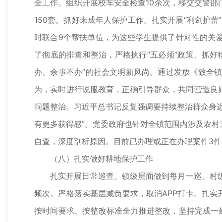
全工作。组织开展校车安全检查10余次，移交交警部门
150套。抓好未成年人保护工作。扎实开展“利剑护蕾
时联合9个帮扶单位，为这些学生提供了针对性的关
了彻底的排查和整治，严格执行“五必须”政策。抓
办、余事不办”的社会文明新风尚。通过发放《致全
为，实时进行说服教育，正确引导群众，共同营造良好
问题整治。习近平总书记反复强调要持续整治群众身
有更多获得感”。党委政府也针对全镇范围内涉及农
自查，深度剖析原因。目前已办理或正在办理案件3件
（八）扎实做好耕地保护工作
扎实开展日常巡查。镇级层面做到每月一巡、村级
频次。严格落实基层减负要求，取消APP打卡。扎实开
按时间要求、按整改标准全力推进整改，坚持完成一