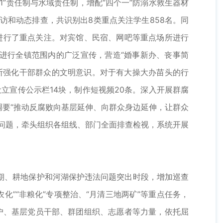
1”责任制与水域责任制，增配“四个一”防溺水救生器材
家访和动态排查，共识别出8类重点关注学生858名。同
进行了重点关注。对宾馆、民宿、网吧等重点场所进行
进行全镇范围内的广泛宣传，营造“婚事新办、丧事简
断强化干部群众的文明意识。对于有大操大办苗头的行
立宣传公示栏14块，制作短视频20条。深入开展群腐
要“推动反腐败向基层延伸、向群众身边延伸，让群众
问题，牵头组织各组线、部门全面排查检视，系统开展
、耕地保护和河湖保护违法问题突出时段，增加巡查
化”“非粮化”专项整治、“月清三地两矿”等重点任务，
户、基层党员干部、群团组织、志愿者等力量，依托屈