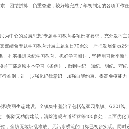
求索、团结拼搏、负重奋进，较好地完成了年初制定的各项工作
为中心的发展思想”专题学习教育各项部署要求，充分发挥主题
支部结合专题学习教育开展主题党日70余次，严把发展党员25
8名。扎实推进党纪学习教育。抓好学习研讨，坚持用习近平新
员领导干部原原本本学习《条例》，做到学纪、知纪、明纪、守纪
言行准则，进一步强化纪律意识、加强自我约束、提高免疫能力
丽生态建设。全镇集中整治了包括范家园集镇、G201线、1
0余吨，拆除无功能建筑，清除违规占道经营等100多处，全面优
开始，全镇无垃圾乱堆放、无污水横流的目标已初步实现。同时