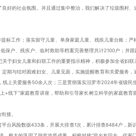
了良好的社会氛围。并且通过集中整治，我们解决了垃圾围村、
排提标工作；落实留守儿童、单身家庭儿童、残疾儿童台账；严
、低保户、残疾户、临时救助等档案完善整理共计2100户；并
记关于妇女儿童和妇联工作的重要指示精神，积极参加全省妇联系
，定期与结对困难妇女、儿童见面，实施提醒教育和关爱服务，
，线上关爱服务50余人次；三是贯彻落实汨罗市2024年省级民
线上+线下”家庭教育讲座，帮助和引导家长树立科学的家庭教育
效衔接。
风险数据433条，开展大排查1次，累计排查8484户，新识别
底子清，极大的巩固了脱贫攻坚成果。积极对接“迎乡友回乡，促家