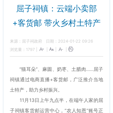
屈子祠镇：云端小卖部
+客货邮 带火乡村土特产
来源：屈子祠政府
日期：2024-01-22 09:26
浏览量：
1797
|
|
|
|
“猫耳朵”、麻圆、奶枣、土腊肉……屈子
祠镇通过电商直播+客货邮，广泛推介当地
土特产，助力乡村振兴。
11月13日上午九点半，在端午人家的屈
子祠镇客货邮运营中心，“农人知恩”账号正